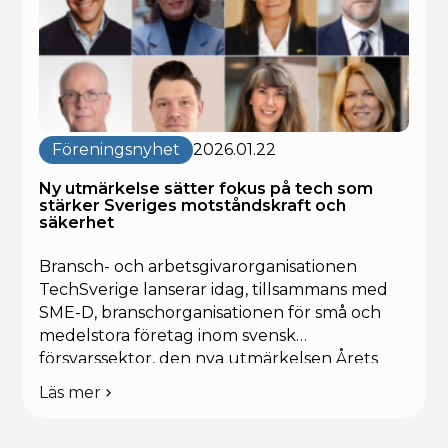
kritisk infrastruktur. […]
Årets
säkerhetspris
2026
Föreningsnyhet
2026.01.22
Ny utmärkelse sätter fokus på tech som
stärker Sveriges motståndskraft och
säkerhet
Bransch- och arbetsgivarorganisationen
TechSverige lanserar idag, tillsammans med
SME-D, branschorganisationen för små och
medelstora företag inom svensk
försvarssektor, den nya utmärkelsen Årets
säkerhetspris. Priset ska uppmärksamma
Läs mer
om
aktörer som genom teknik, samverkan och
Ny
ansvarstagande bidrar till att stärka Sveriges
utmärkelse