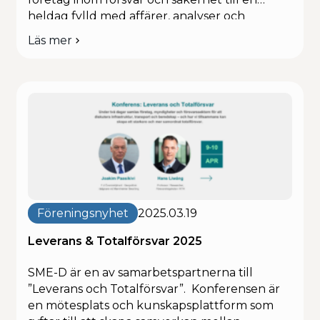
heldag fylld med affärer, analyser och
nätverkande. Juridik och affärer med FMV –
Läs mer
om
konkreta råd till försvarssektorns leverantörer
SME-
Dagen inleddes med en fallstudie om LUFS
D:s
och LSS Mark av jurister från Uppkraft, följt […]
vårmöte
2025:
Fokus
på
försvarssektorn,
kapitalmarknad
och
exportstöd
Föreningsnyhet
2025.03.19
Leverans & Totalförsvar 2025
SME-D är en av samarbetspartnerna till
”Leverans och Totalförsvar”. Konferensen är
en mötesplats och kunskapsplattform som