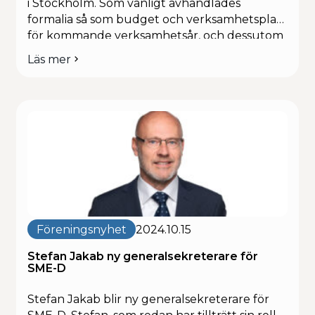
i Stockholm. Som vanligt avhandlades
formalia så som budget och verksamhetsplan
för kommande verksamhetsår, och dessutom
fick deltagare ta del av intressanta
Läs mer
om
föreläsningar och nätverka och träffa
Höstmöte
branschkollegor. Dagen avslutades med
och
mingel, middag, och ett öppet samtal med vår
nätverksträff
hemliga middagsgäst: […]
2024
Föreningsnyhet
2024.10.15
Stefan Jakab ny generalsekreterare för
SME-D
Stefan Jakab blir ny generalsekreterare för