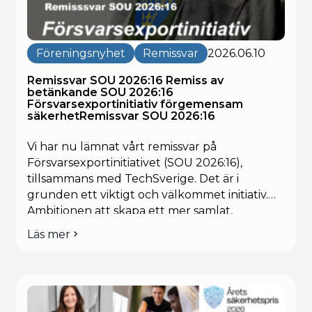
Kalendarium
Föreningsnyhet
Remissvar
2026.06.10
Remissvar SOU 2026:16 Remiss av
betänkande SOU 2026:16
Försvarsexportinitiativ förgemensam
säkerhetRemissvar SOU 2026:16
Vi har nu lämnat vårt remissvar på
Försvarsexportinitiativet (SOU 2026:16),
tillsammans med TechSverige. Det är i
grunden ett viktigt och välkommet initiativ.
Ambitionen att skapa ett mer samlat,
strategiskt och effektivt svenskt
Läs mer
om
försvarsexportfrämjande är helt rätt i tiden –
Remissvar
inte minst i ett säkerhetspolitiskt läge där
SOU
behovet av snabbare leveranser, stärkt
2026:16
industriell bas och internationell […]
Remiss
av