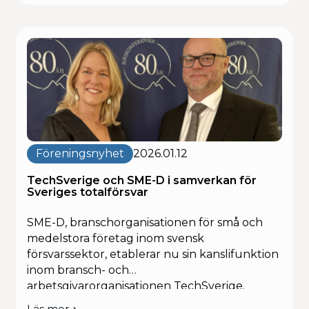
Jonas
teknikdriven utveckling, deeptech och
Sandwall
strategiskt samarbete mellan
ny
näringsliv och forskning tar Jonas Sandwall
generalsekreterare
rollen som generalsekreterare. Målbilden är
för
SME-
tydlig: att skapa strukturer som ger små och
D
medelstora bolag en naturlig väg in […]
–
stärker
satsningen
på
innovation och
Föreningsnyhet
2026.01.12
leverans
för totalförsvaret
TechSverige och SME-D i samverkan för
Sveriges totalförsvar
SME-D, branschorganisationen för små och
medelstora företag inom svensk
försvarssektor, etablerar nu sin kanslifunktion
inom bransch- och
arbetsgivarorganisationen TechSverige.
Genom samarbetet