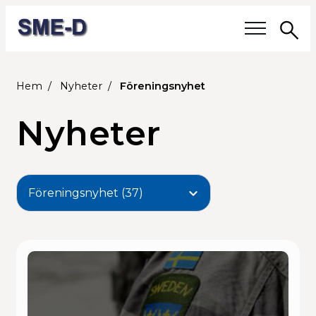
Sö
Våra frågor
Hem
Nyheter
Föreningsnyhet
Medlemmar
Nyheter
Våra medlemmar
Medlemmars verksamhet
Medlemskap
Om SME-D
Styrelsen