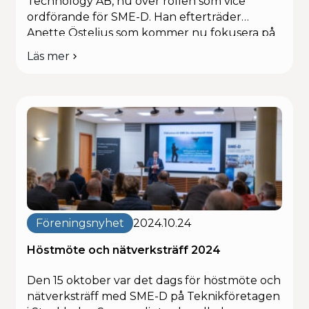
Technology AB, nu över rollen som vice
ordförande för SME-D. Han efterträder
Anette Östelius som kommer nu fokusera på
andra uppgifter i SME-Ds styrelse. Andreas har
Läs mer
om
tidigare ansvarat för samverkan med
Ny
Försvarshögskolan, FMV och Försvarsmakten
vice
inom styrelsearbetet. Med sin erfarenhet ser
ordförande
han fram […]
i
SME-
D
Föreningsnyhet
2024.10.24
Höstmöte och nätverksträff 2024
Den 15 oktober var det dags för höstmöte och
nätverksträff med SME-D på Teknikföretagen