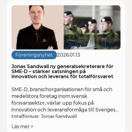
säkerhet – digitalt, civilt och militärt. Samtidigt
sätter
presenteras juryn som ska kora årets finalister
fokus
och vinnare. I en tid […]
på
tech
som
stärker
Sveriges
motståndskraft
och
säkerhet
Föreningsnyhet
2026.01.13
Jonas Sandwall ny generalsekreterare för
SME-D – stärker satsningen på
innovation och leverans för totalförsvaret
SME-D, branschorganisationen för små och
medelstora företag inom svensk
försvarssektor, växlar upp fokus på
innovation och leveransförmåga till Sveriges
totalförsvar. Jonas Sandwall
tillträder nu som ny generalsekreterare för
Läs mer
om
organisationen. Med en bakgrund inom