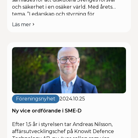
och säkerhet i en osäker värld. Med årets
tema, ”Ledarskap och styrning för
motståndskraft,” lyfte vi särskilt fram de små
Läs mer
om
och medelstora företagens avgörande roll i
Rapport
att stärka landets försvarsförmåga och
från
motståndskraft. Under konferensen stod […]
Folk
och
Försvar
2025:
Ledarskap
och
motståndskraft
i
fokus
Föreningsnyhet
2024.10.25
Ny vice ordförande i SME-D
Efter 1,5 år i styrelsen tar Andreas Nilsson,
affärsutvecklingschef på Knowit Defence