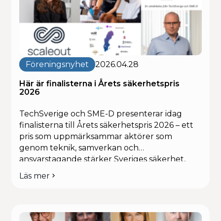
betänkande
SOU
2026:16
Försvarsexportinitiativ
förgemensam
säkerhetRemissvar
SOU
Föreningsnyhet
2026.04.28
2026:16
Här är finalisterna i Årets säkerhetspris
2026
TechSverige och SME-D presenterar idag
finalisterna till Årets säkerhetspris 2026 – ett
pris som uppmärksammar aktörer som
genom teknik, samverkan och
ansvarstagande stärker Sveriges säkerhet,
motståndskraft och tillit i samhället. Priset
Läs mer
om
lyfter insatser som bidrar till ett starkare
Här
digitalt ekosystem och totalförsvar, från
är
cybersäkerhet och krisberedskap till
finalisterna
innovativa lösningar inom defence tech och
i