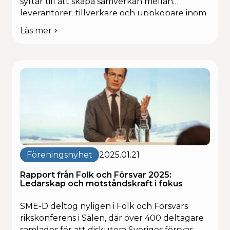
syftar till att skapa samverkan mellan
leverantörer, tillverkare och uppköpare inom
totalförsvaret samt att stärka regionala och
Läs mer
om
gränsöverskridande samarbeten mellan
Leverans
aktörer i Jämtland Härjedalen, Västernorrland
&
och Trøndelag kopplat till omvärldsläget.
Totalförsvar
Konferensen äger rum i Storlien den 9–10
2025
april 2025 (lunch till […]
Föreningsnyhet
2025.01.21
Rapport från Folk och Försvar 2025:
Ledarskap och motståndskraft i fokus
SME-D deltog nyligen i Folk och Försvars
rikskonferens i Sälen, där över 400 deltagare
samlades för att diskutera Sveriges försvar