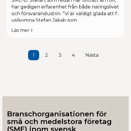
SME-D. Stefan, som redan har tillträtt sin roll,
har gedigen erfarenhet från både näringslivet
och försvarsindustrin. ”Vi är väldigt glada att få
välkomna Stefan Jakab som
generalsekreterare. Med en
Läs mer
om
civilingenjörsexamen från KTH inom Maskin
Stefan
och Indek, och med tidigare uppdrag på
Jakab
bland annat Business Sweden och Telia, har
ny
han […]
generalsekreterare
1
2
3
4
Nästa
Sidnumrering
för
för
SME-
D
inlägg
Branschorganisationen för
små och medelstora företag
(SME) inom svensk