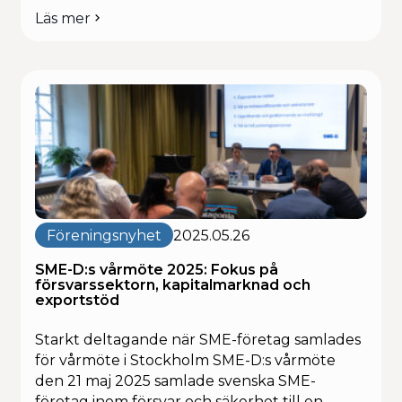
förening och branschen – med sin värme, sin
Läs mer
om
kompetens och sitt outtröttliga engagemang.
In
Våra varmaste tankar går till Magnus familj, […]
memoriam
–
Magnus
Söderström,
VD
CAG
Novus
Consulting
AB
Föreningsnyhet
2025.05.26
SME-D:s vårmöte 2025: Fokus på
försvarssektorn, kapitalmarknad och
exportstöd
Starkt deltagande när SME-företag samlades
för vårmöte i Stockholm SME-D:s vårmöte
den 21 maj 2025 samlade svenska SME-
företag inom försvar och säkerhet till en