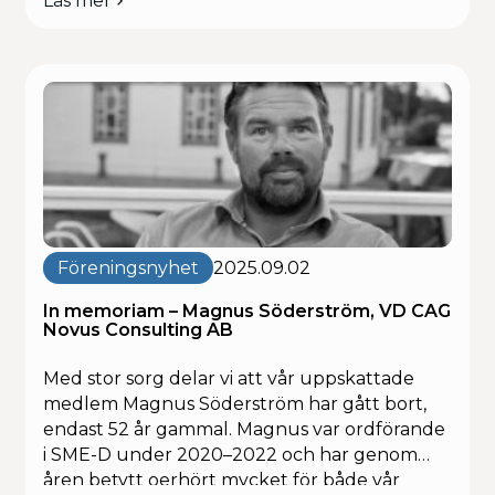
Läs mer
om
stärks techbranschens samlade bidrag till
TechSverige
Sveriges totalförsvar – genom ökad
och
samverkan, snabbare teknikutveckling och
SME-
bättre förutsättningar för innovation och
D
leveransförmåga
i
samverkan
inom defence tech och security tech. I
för
dagens säkerhetsläge är det avgörande att
Sveriges
snabbt kunna gå från idé till fungerande
totalförsvar
lösningar. Teknikutvecklingen […]
Föreningsnyhet
2025.09.02
In memoriam – Magnus Söderström, VD CAG
Novus Consulting AB
Med stor sorg delar vi att vår uppskattade
medlem Magnus Söderström har gått bort,
endast 52 år gammal. Magnus var ordförande
i SME-D under 2020–2022 och har genom
åren betytt oerhört mycket för både vår