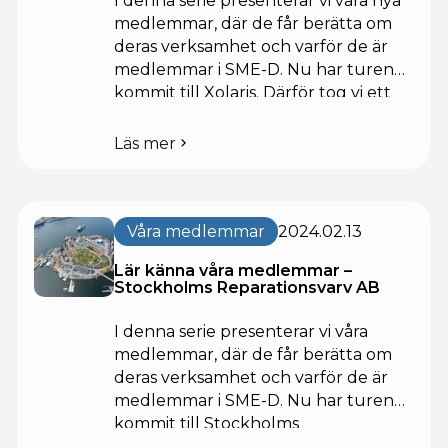
I denna serie presenterar vi våra nya
medlemmar, där de får berätta om
deras verksamhet och varför de är
medlemmar i SME-D. Nu har turen
kommit till Xolaris. Därför tog vi ett
snack med vdn Mohsen Tavakol.
Xolaris utvecklar mjukvarulösningar
Läs mer
om
för civila och militära
Lär
underrättelsetjänster,
känna
brottsbekämpande myndigheter
våra
medlemmar
och organisationer inom civilförsvar.
Våra medlemmar
2024.02.13
–
Produkterna och plattformarna – […]
Xolaris
Lär känna våra medlemmar –
Stockholms Reparationsvarv AB
I denna serie presenterar vi våra
medlemmar, där de får berätta om
deras verksamhet och varför de är
medlemmar i SME-D. Nu har turen
kommit till Stockholms
Reparationsvarv AB. Stockholms