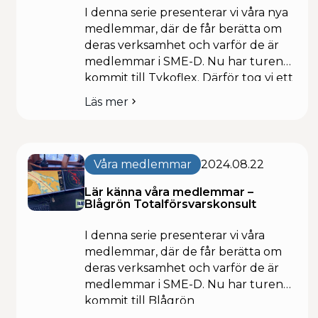
I denna serie presenterar vi våra nya
medlemmar, där de får berätta om
deras verksamhet och varför de är
medlemmar i SME-D. Nu har turen
kommit till Tykoflex. Därför tog vi ett
snack med vdn Richard Petterson
Läs mer
om
Wigh. Tykoflex är en nyckelspelare
Lär
inom säker kritisk
känna
kommunikationsinfrastruktur. Vi
våra
utvecklar och tillverkar
medlemmar
Våra medlemmar
2024.08.22
fiberkapslingar och sjökabelskarvar i
–
Tykoflex
Lär känna våra medlemmar –
högkvalitativt rostfritt […]
Blågrön Totalförsvarskonsult
I denna serie presenterar vi våra
medlemmar, där de får berätta om
deras verksamhet och varför de är
medlemmar i SME-D. Nu har turen
kommit till Blågrön
Totalförsvarskonsult. Blågrön