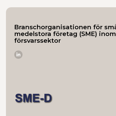
specialister stöttar hela […]
Solutions
Branschorganisationen för sm
medelstora företag (SME) inom
försvarssektor
SME-
D
på
Linkedin