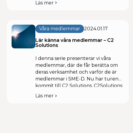
Läs mer
om
totalförsvarskonsult AB är ett
Lär
konsultbolag inom
känna
totalförsvarsområdet som skapar och
våra
levererar kunskap inom teknik och
medlemmar
Våra medlemmar
2024.01.17
ledning med fokus på
–
Blågrön
Lär känna våra medlemmar – C2
ledningssystem. Vi bedriver även
Totalförsvarskonsult
Solutions
utbildning inom det […]
I denna serie presenterar vi våra
medlemmar, där de får berätta om
deras verksamhet och varför de är
medlemmar i SME-D. Nu har turen
kommit till C2 Solutions. C2Solutions
erbjuder specialisttjänster genom
Läs mer
om
tjänsteportföljen Säkrad
Lär
informationshantering. I erbjudandet
känna
har vi samlat vår djupa kunskap och
våra
erfarenhet från kunder med höga
medlemmar
säkerhetskrav. Våra oberoende
–
C2