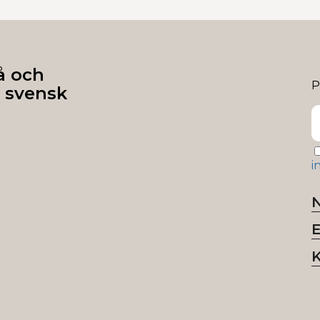
å och
P
 svensk
i