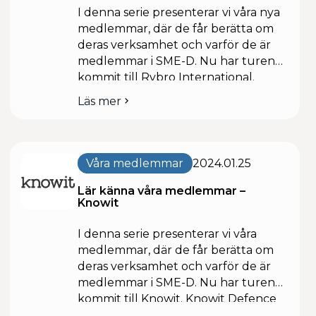
I denna serie presenterar vi våra nya
medlemmar, där de får berätta om
deras verksamhet och varför de är
medlemmar i SME-D. Nu har turen
kommit till Rybro International.
Rybro International tillverkar och
Läs mer
om
säljer minröjningsmaskinen Mine-
Lär
Guzzler som är utvecklad och
känna
utprovad av Bofors Defence. Vilka
våra
arbetar ni med/levererar till? Vi
medlemmar
Våra medlemmar
2024.01.25
arbetar genom FMV, Försvarsmakten
–
Rybro
Lär känna våra medlemmar –
och […]
International
Knowit
I denna serie presenterar vi våra
medlemmar, där de får berätta om
deras verksamhet och varför de är
medlemmar i SME-D. Nu har turen
kommit till Knowit. Knowit Defence
Technology AB är ett konsultföretag