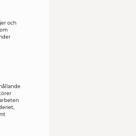
jer och
som
under
thållande
törer
tarbeten
eriet,
amt