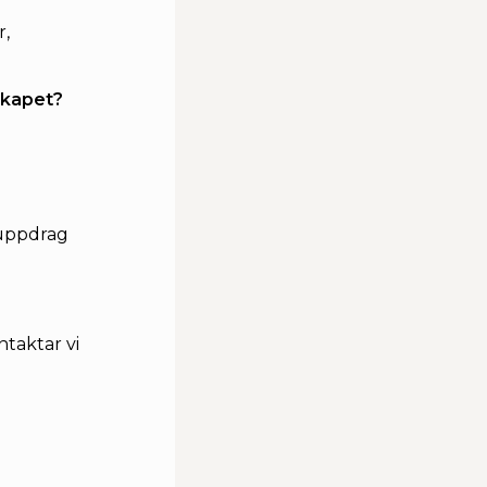
r,
mskapet?
 uppdrag
ntaktar vi