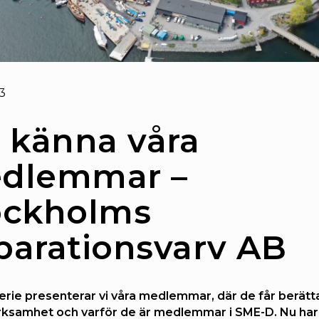
3
r känna våra
dlemmar –
ockholms
parationsvarv AB
serie presenterar vi våra medlemmar, där de får berät
rksamhet och varför de är medlemmar i SME-D. Nu har