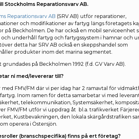
ill Stockholms Reparationsvarv AB.
ms Reparationsvarv AB
(SRV AB) utför reparationer,
ioner och modifikationer av fartyg längs företagets ka
or på Beckholmen. De har också en mobil serviceenhet 
 och underhåll fartyg och fartygssystem i hamnar och 
Utöver detta har SRV AB också en skeppshandel som
håller produkter inom det marina segmentet.
 grundades på Beckholmen 1992 (f.d. GV Varv AB).
etar ni med/levererar till?
r med FMV/FM där vi per idag har 2 ramavtal för vidmak
fartyg. Inom ramen för detta samarbetar vi med leveran
säkerhet, telekommunikation, Systemsäkerhet, komposi
r FMV/FM utför vi uppdrag åt bl.a. trafikverket Färjered
erket, Kustbevakningen, den lokala skärgårdstrafiken s
som operera i Östersjön.
esroller (branschspecifika) finns på ert företag?