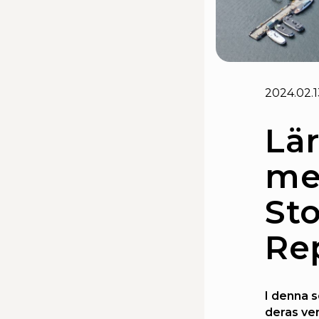
2024.02.1
Lä
me
St
Re
I denna 
deras ve