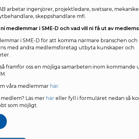
B arbetar ingenjörer, projektledare, svetsare, mekanike
 ytbehandlare, skeppshandlare mfl.
r ni medlemmar i SME-D och vad vill ni få ut av medle
dlemmar i SME-D för att komma närmare branschen och
ans med andra medlemsföretag utbyta kunskaper och
eter.
ckså framför oss en möjliga samarbeten inom kommande
FM.
om våra medlemmar
här
.
li medlem? Läs mer
hä
r
eller fyll i formuläret nedan så ko
bbt som möjligt.