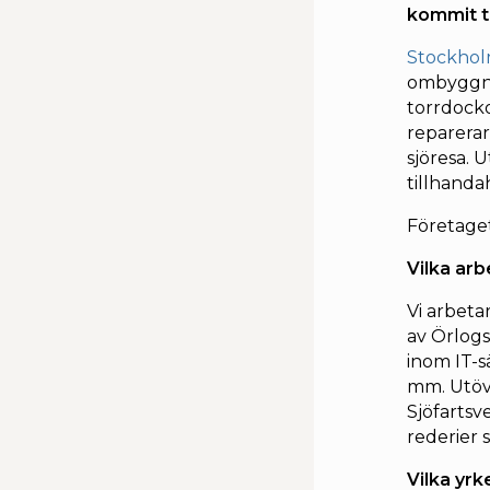
kommit t
Stockhol
ombyggnat
torrdock
reparerar
sjöresa. 
tillhanda
Företaget
Vilka arb
Vi arbeta
av Örlogs
inom IT-
mm. Utöve
Sjöfartsv
rederier 
Vilka yrk