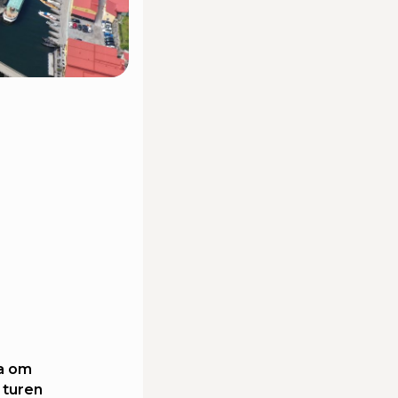
ta om
 turen