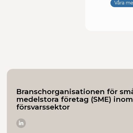
Våra m
Branschorganisationen för sm
medelstora företag (SME) inom
försvarssektor
SME-