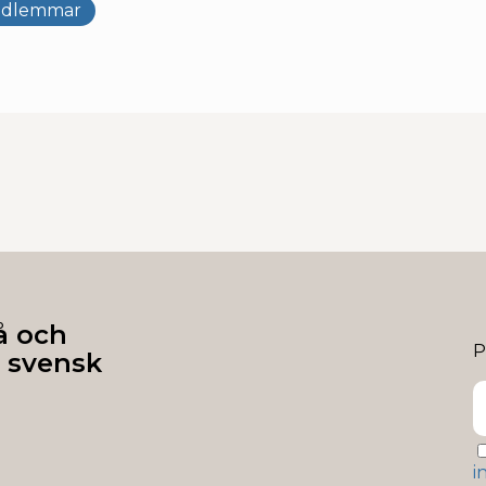
edlemmar
å och
P
 svensk
i