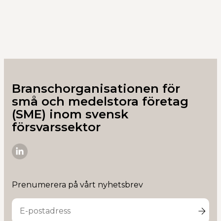
Branschorganisationen för
små och medelstora företag
(SME) inom svensk
försvarssektor
SME-
D
på
Prenumerera på vårt nyhetsbrev
Linkedin