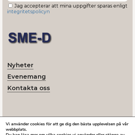
Jag accepterar att mina uppgifter sparas enligt
integritetspolicyn
Nyheter
Evenemang
Kontakta oss
Vi använder cookies för att ge dig den bästa upplevelsen på vår
© 2026 SME-D
webbplats.
Org nr: 802418-6218
Du kan läsa mer om vilka cookies vi använder eller stänga av