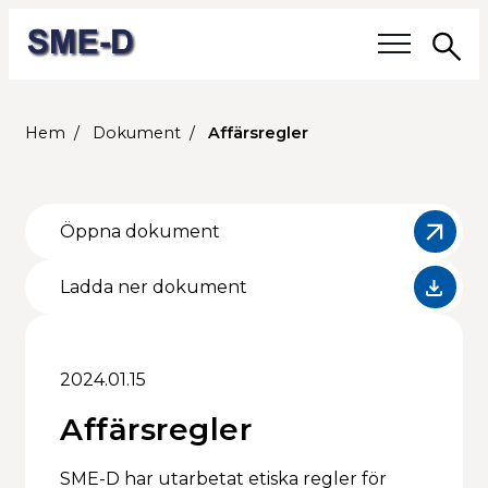
Sö
Våra frågor
Hem
Dokument
Affärsregler
Medlemmar
Öppna dokument
Våra medlemmar
Ladda ner dokument
Medlemmars verksamhet
Medlemskap
2024.01.15
Om SME-D
Affärsregler
Styrelsen
SME-D har utarbetat etiska regler för