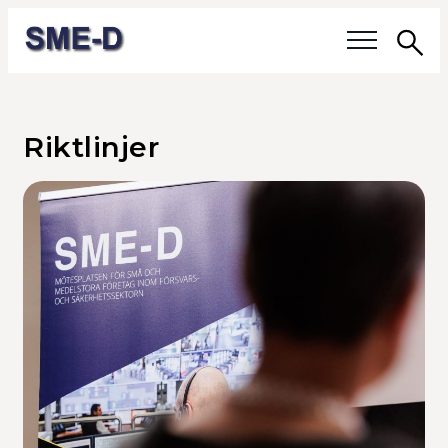
Sö
Våra frågor
Riktlinjer
Medlemmar
Våra medlemmar
Medlemmars verksamhet
Medlemskap
Om SME-D
Styrelsen