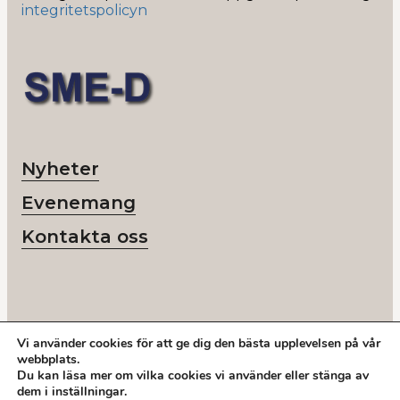
integritetspolicyn
Nyheter
Evenemang
Kontakta oss
Vi använder cookies för att ge dig den bästa upplevelsen på vår
© 2026 SME-D
webbplats.
Org nr: 802418-6218
Du kan läsa mer om vilka cookies vi använder eller stänga av
Ring oss:
+46 878 208 50
dem i
inställningar
.
Adress: Storgatan 19, Stockholm