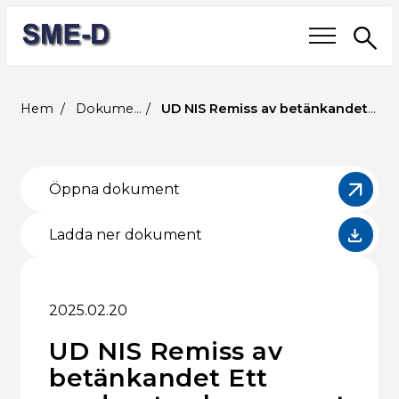
Sö
Våra frågor
Hem
Dokument
UD NIS Remiss av betänkandet Ett modernt och anpassat regelverk för krigsmateriel (SOU 2024:77)
Medlemmar
Öppna dokument
Våra medlemmar
Ladda ner dokument
Medlemmars verksamhet
Medlemskap
2025.02.20
Om SME-D
UD NIS Remiss av
betänkandet Ett
Styrelsen