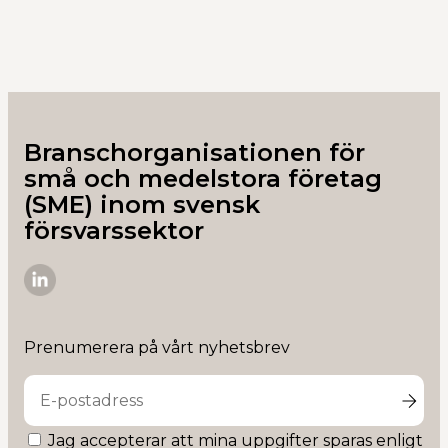
Branschorganisationen för
små och medelstora företag
(SME) inom svensk
försvarssektor
SME-
D
på
Prenumerera på vårt nyhetsbrev
Linkedin
Jag accepterar att mina uppgifter sparas enligt