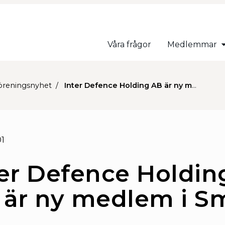
Våra frågor
Medlemmar
öreningsnyhet
Inter Defence Holding AB är ny medlem i Sme-d
01
ter Defence Holdin
 är ny medlem i S