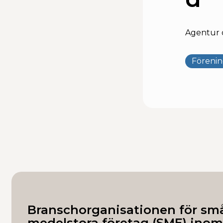
Agentur o
Föreni
Branschorganisationen för sm
medelstora företag (SME) inom