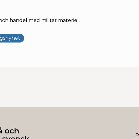
ch handel med militär materiel.
ngsnyhet
å och
P
 svensk