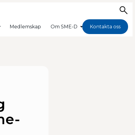
Sö
Medlemskap
Om SME-D
Kontakta oss
g
me-