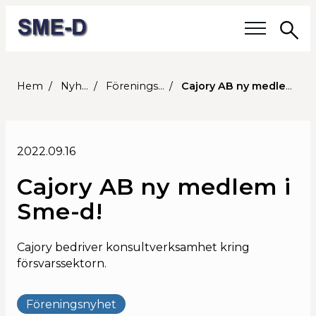
Sö
Våra frågor
Hem
Nyheter
Föreningsnyhet
Cajory AB ny medlem i Sme-d!
Medlemmar
2022.09.16
Våra medlemmar
Cajory AB ny medlem i
Medlemmars verksamhet
Sme-d!
Medlemskap
Cajory bedriver konsultverksamhet kring
försvarssektorn.
Om SME-D
Styrelsen
Föreningsnyhet