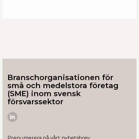
Kalendarium
Branschorganisationen för
små och medelstora företag
(SME) inom svensk
försvarssektor
SME-
D
på
Prenumerera på vårt nyhetsbrev