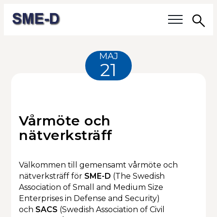
Sö
Våra frågor
MAJ
21
Medlemmar
Våra medlemmar
Vårmöte och
Medlemmars verksamhet
nätverksträff
Medlemskap
Välkommen till gemensamt vårmöte och
nätverksträff för
SME-D
(The Swedish
Om SME-D
Association of Small and Medium Size
Enterprises in Defense and Security)
Styrelsen
och
SACS
(Swedish Association of Civil