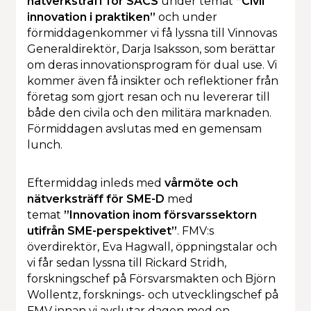
nätverksträff för SACS
under temat
”Civil
innovation i praktiken”
och under
förmiddagenkommer vi få lyssna till Vinnovas
Generaldirektör, Darja Isaksson, som berättar
om deras innovationsprogram för dual use. Vi
kommer även få insikter och reflektioner från
företag som gjort resan och nu levererar till
både den civila och den militära marknaden.
Förmiddagen avslutas med en gemensam
lunch.
Eftermiddag inleds med
vårmöte och
nätverksträff för SME-D
med
temat
”Innovation inom försvarssektorn
utifrån SME-perspektivet”
. FMV:s
överdirektör, Eva Hagwall, öppningstalar och
vi får sedan lyssna till Rickard Stridh,
forskningschef på Försvarsmakten och Björn
Wollentz, forsknings- och utvecklingschef på
FMV innan vi avslutar dagen med en