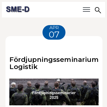
Sö
Våra frågor
APR
07
Medlemmar
Våra medlemmar
Fördjupningsseminarium
Medlemmars verksamhet
Logistik
Medlemskap
Om SME-D
Styrelsen