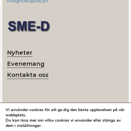
integritetspolicyn
Nyheter
Evenemang
Kontakta oss
Vi använder cookies för att ge dig den bästa upplevelsen på vår
© 2026 SME-D
webbplats.
Org nr: 802418-6218
Du kan läsa mer om vilka cookies vi använder eller stänga av
Ring oss:
+46 878 208 50
dem i
inställningar
.
Adress: Storgatan 19, Stockholm