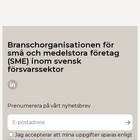
Branschorganisationen för
små och medelstora företag
(SME) inom svensk
försvarssektor
SME-
D
på
Prenumerera på vårt nyhetsbrev
Linkedin
Jag accepterar att mina uppgifter sparas enligt