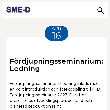
Sö
Våra frågor
APR
16
Medlemmar
Våra medlemmar
Fördjupningsseminarium:
Medlemmars verksamhet
Ledning
Medlemskap
Fördjupningsseminarium Ledning inleds med
en kort introduktion och återkoppling till FFD
Om SME-D
Fördjupningsseminarier 2023. Därefter
presenteras utvecklingsplan, beställd och
Styrelsen
planerad produktion samt