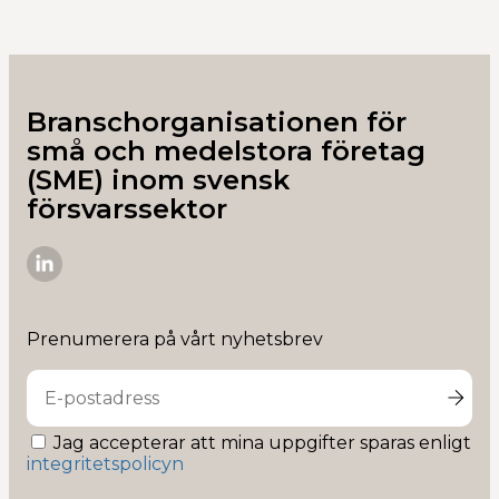
Branschorganisationen för
små och medelstora företag
(SME) inom svensk
försvarssektor
SME-
D
på
Prenumerera på vårt nyhetsbrev
Linkedin
Jag accepterar att mina uppgifter sparas enligt
integritetspolicyn