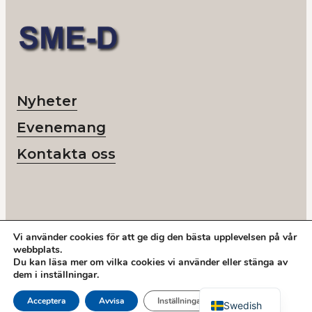
Nyheter
Evenemang
Kontakta oss
Vi använder cookies för att ge dig den bästa upplevelsen på vår
© 2026 SME-D
webbplats.
Org nr: 802418-6218
Du kan läsa mer om vilka cookies vi använder eller stänga av
Ring oss:
+46 878 208 50
dem i
inställningar
.
Adress: Storgatan 19, Stockholm
English
Acceptera
Avvisa
Inställningar
Swedish