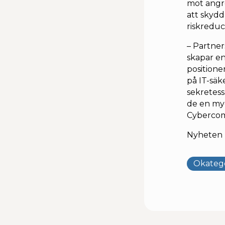
mot angre
att skydd
riskreduc
– Partners
skapar en
positione
på IT-säk
sekretess
de en my
Cyberco
Nyheten 
Okatego