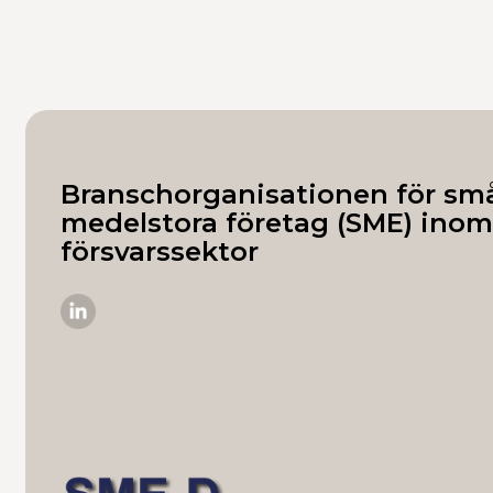
Branschorganisationen för sm
medelstora företag (SME) inom
försvarssektor
SME-
D
på
Linkedin