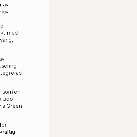
r av
hov.
de
takt med
varig,
av
usering
ntegrerad
om som en
a upp
ria Green
för
raftig