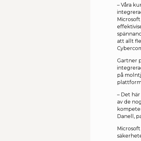
– Våra ku
integrera
Microsoft
effektivis
spännande
att allt 
Cyberco
Gartner p
integrera
på molnt
plattform 
– Det här
av de no
kompeten
Danell, p
Microsoft
säkerhete