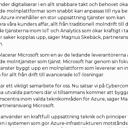
nder digitaliserar i en allt snabbare takt och behovet öka
de molnplattformar som snabbt kan anpassas till nya be
 Azure innehåller en stor uppsättning tjänster som kan
era våra kunders affär, allt från traditionell molndrift till 
 tjänsterna inom IoT och Analytics som ökar kraftigt i 
fler saker kopplas upp, säger Magnus Skebäck, partnerans
m.
lacerar Microsoft som en av de ledande leverantörerna 
de molntjänster som tjänst. Microsoft har genom sin fok
jänster byggt upp en molnplattform som levererar en i
för allt från drift till avancerade IoT-lösningar.
 är ett viktigt samarbete för oss. Nu satsar vi på Cyberc
ga utvalda partners där vi tillsammans kommer att bygg
scentra inom valda teknikområden för Azure, säger Ma
artneransvarig Microsoft.
 använder en kraftfull uppsättning teknik och principer 
n i systemen som gör Azure-infrastrukturen motståndsk