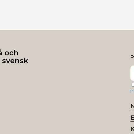
å och
P
 svensk
i