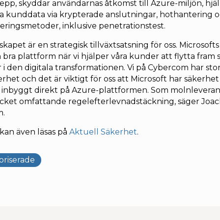
pp, skyddar användarnas åtkomst till Azure-miljön, hjälp
a kunddata via krypterade anslutningar, hothantering 
eringsmetoder, inklusive penetrationstest.
kapet är en strategisk tillväxtsatsning för oss. Microsofts
 bra plattform när vi hjälper våra kunder att flytta fram 
r i den digitala transformationen. Vi på Cybercom har sto
erhet och det är viktigt för oss att Microsoft har säkerhe
 inbyggt direkt på Azure-plattformen. Som molnleveran
cket omfattande regelefterlevnadstäckning, säger Joac
m.
kan även läsas på
Aktuell Säkerhet
.
riserade