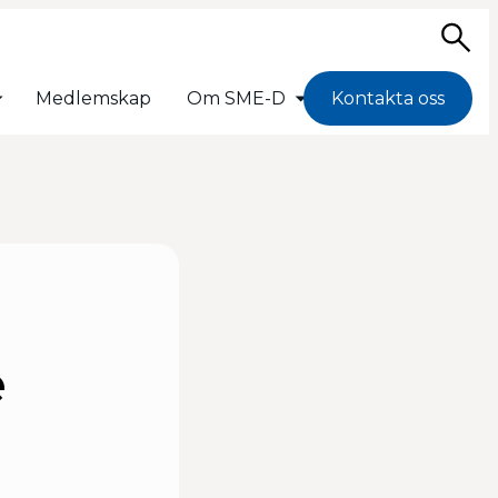
Sö
Medlemskap
Om SME-D
Kontakta oss
e