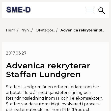
Sö
Våra frågor
Hem
Nyheter
Okategoriserade
Advenica rekryterar Staffan Lundgren
Medlemmar
2017.03.27
Våra medlemmar
Advenica rekryterar
Medlemmars verksamhet
Staffan Lundgren
Medlemskap
Staffan Lundgren är en erfaren ledare som har
arbetat i flera år med tjänsteförsäljning och
Om SME-D
förändringsledning inom IT och Telekomsektorn.
Staffan var dessutom tidigt involverad i process-
Styrelsen
och systemutveckling inom PLM (Product