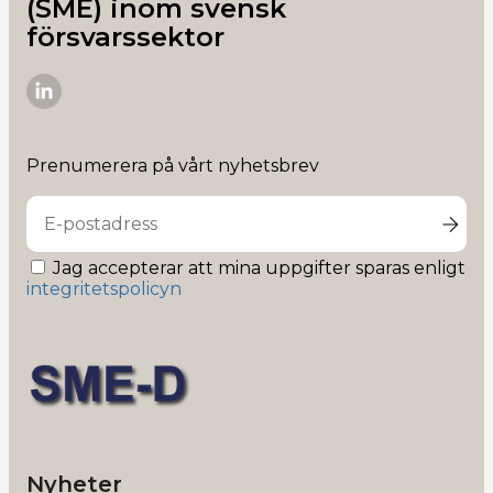
(SME) inom svensk
försvarssektor
SME-
D
på
Prenumerera på vårt nyhetsbrev
Linkedin
Jag accepterar att mina uppgifter sparas enligt
integritetspolicyn
Nyheter