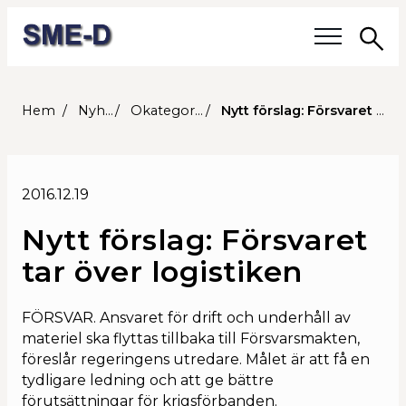
Sö
Våra frågor
Hem
Nyheter
Okategoriserade
Nytt förslag: Försvaret tar över logistiken
Medlemmar
2016.12.19
Våra medlemmar
Nytt förslag: Försvaret
Medlemmars verksamhet
tar över logistiken
Medlemskap
FÖRSVAR. Ansvaret för drift och underhåll av
materiel ska flyttas tillbaka till Försvarsmakten,
Om SME-D
föreslår regeringens utredare. Målet är att få en
tydligare ledning och att ge bättre
Styrelsen
förutsättningar för krigsförbanden.