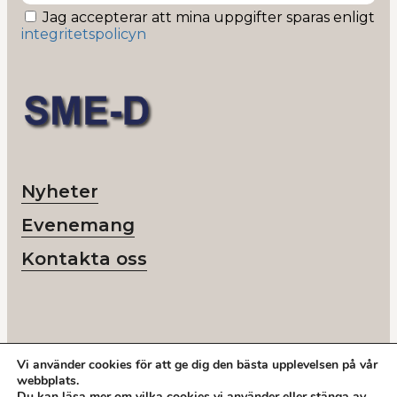
Jag accepterar att mina uppgifter sparas enligt
integritetspolicyn
Nyheter
Evenemang
Kontakta oss
Vi använder cookies för att ge dig den bästa upplevelsen på vår
© 2026 SME-D
webbplats.
Org nr: 802418-6218
Du kan läsa mer om vilka cookies vi använder eller stänga av