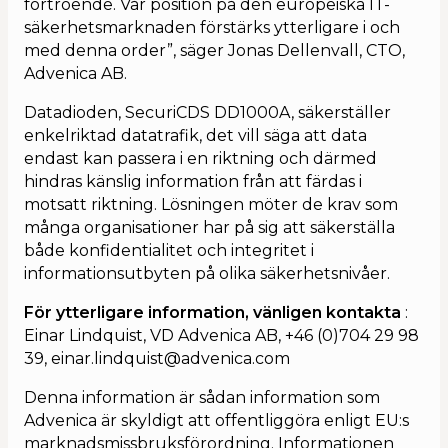
förtroende. Vår position på den europeiska IT-
säkerhetsmarknaden förstärks ytterligare i och
med denna order”, säger Jonas Dellenvall, CTO,
Advenica AB.
Datadioden, SecuriCDS DD1000A, säkerställer
enkelriktad datatrafik, det vill säga att data
endast kan passera i en riktning och därmed
hindras känslig information från att färdas i
motsatt riktning. Lösningen möter de krav som
många organisationer har på sig att säkerställa
både konfidentialitet och integritet i
informationsutbyten på olika säkerhetsnivåer.
För ytterligare information, vänligen kontakta
:
Einar Lindquist, VD Advenica AB, +46 (0)704 29 98
39, einar.lindquist@advenica.com
Denna information är sådan information som
Advenica är skyldigt att offentliggöra enligt EU:s
marknadsmissbruksförordning. Informationen