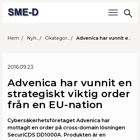
Sö
Våra frågor
Hem
Nyheter
Okategoriserade
Advenica har vunnit en strategiskt viktig order från en EU-nation
Medlemmar
2016.09.23
Våra medlemmar
Advenica har vunnit en
Medlemmars verksamhet
strategiskt viktig order
Medlemskap
från en EU-nation
Om SME-D
Cybersäkerhetsföretaget Advenica har
mottagit en order på cross-domain lösningen
Styrelsen
SecuriCDS DD1000A. Produkten är en