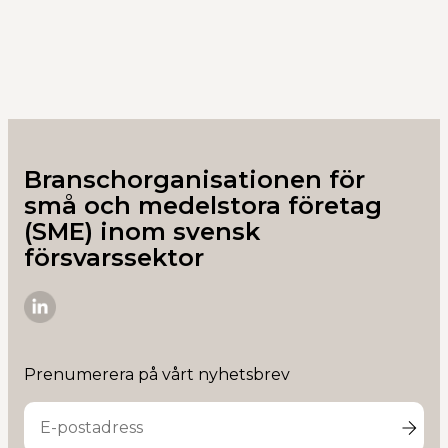
Branschorganisationen för
små och medelstora företag
(SME) inom svensk
försvarssektor
SME-
D
på
Prenumerera på vårt nyhetsbrev
Linkedin